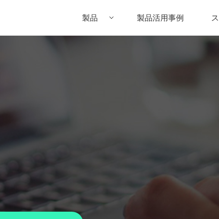
製品
製品活用事例
ス
Filmora（フィモーラ）
UniConverter(スーパーメディア変換
DVD
• Filmora for Windows
• UniConverter for Windows
• DV
• Filmora for Mac
• UniConverter for Mac
• DV