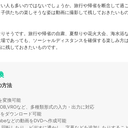
ない人も多いのではないでしょうか。旅行や帰省を断念して過
。子供たちの楽しそうな姿は動画に撮影して残しておきたいも
。
なりそうです。旅行や帰省の自粛、夏祭りや花火大会、海水浴
近場であっても、ソーシャルディスタンスを確保する楽しみ方
画に残しておきたいものです。
換
の方法
を変換可能
TS,VOB,VROなど、多種類形式の入力・出力に対応
画をダウンロード可能
ubeなどの動画をDVDへ作成可能
、回転したり、ビデオに透かし、字幕などを追加したりするこ