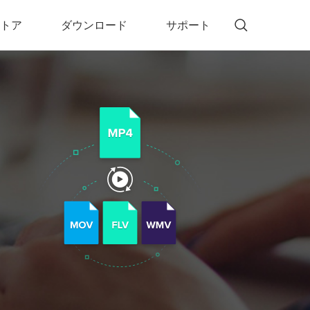
トア
ダウンロード
サポート
!)
 Memory（DVDメモリー）
D Memory for Windows
D Memory for Mac