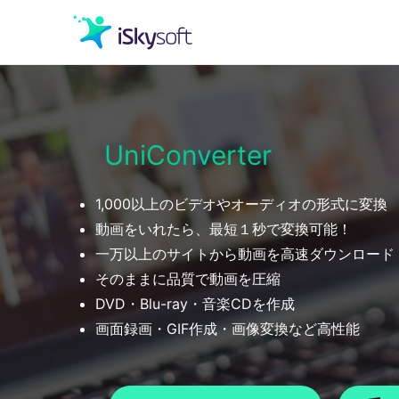
クリエイティビティ
UniConverter
オフィス効率化
1,000以上のビデオやオーディオの形式に変換
ユーティリティ
動画をいれたら、最短１秒で変換可能！
一万以上のサイトから動画を高速ダウンロード
そのままに品質で動画を圧縮
DVD・Blu-ray・音楽CDを作成
画面録画・GIF作成・画像変換など高性能