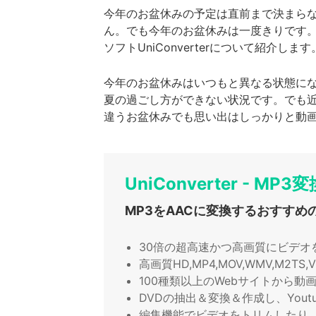
今年のお盆休みの予定は直前まで決まら
ん。でも今年のお盆休みは一度きりです
ソフトUniConverterについて紹介します
今年のお盆休みはいつもと異なる状態に
夏の過ごし方ができない状況です。でも
違うお盆休みでも思い出はしっかりと動
UniConverter - MP3変
MP3をAACに変換するおすすめ
30倍の超高速かつ高画質にビデオ
高画質HD,MP4,MOV,WMV,M2
100種類以上のWebサイトから動
DVDの抽出＆変換＆作成し、Yout
編集機能でビデオをトリムしたり