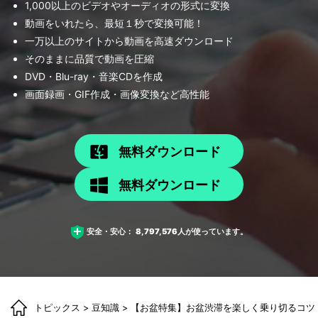
1,000以上のビデオやオーディオの形式に変換
動画をいれたら、最短１秒で変換可能！
一万以上のサイトから動画を高速ダウンロード
そのままに品質で動画を圧縮
DVD・Blu-ray・音楽CDを作成
画面録画・GIF作成・画像変換など高性能
無料ダウンロード
無料ダウンロード
安全・安心：
8,797,576
人が使っています。
トピックス
>
豆知識
> 【お盆特集】お盆渋滞を楽しく乗り切るコツ