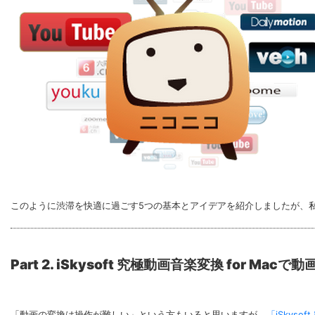
このように渋滞を快適に過ごす5つの基本とアイデアを紹介しましたが、
Part 2. iSkysoft 究極動画音楽変換 for Ma
「動画の変換は操作が難しい」という方もいると思いますが、
「iSkyso