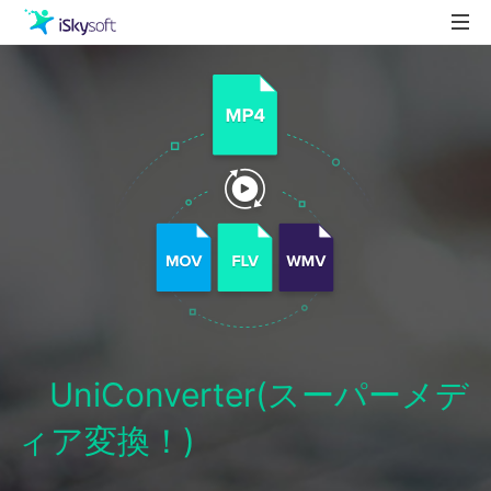
製品
製品活用事例
Utility
ストア
ダウンロード
サポート
UniConverter(スーパーメデ
ィア変換！)